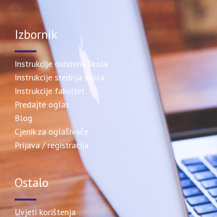
Izbornik
Instrukcije osnovna škola
Instrukcije srednja škola
Instrukcije fakultet
Predajte oglas
Blog
Cjenik za oglašivače
Prijava / registracija
Ostalo
Uvjeti korištenja