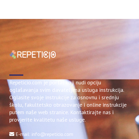
Repeticio.com je portal koji nudi opciju
oglašavanja svim davateljima usluga instrukcija.
Oglasite svoje instrukcije za osnovnu i srednju
školu, fakultetsko obrazovanje i online instrukcije
putem naše web stranice. Kontaktirajte nas i
provjerite kvalitetu naše usluge.
E-mail: info@repeticio.com