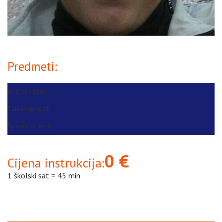
Predmeti:
Engleski jezik
Talijanski jezik
Španjolski jezik
0 €
Cijena instrukcija:
1 školski sat = 45 min