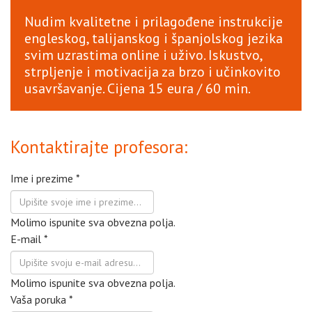
Nudim kvalitetne i prilagođene instrukcije
engleskog, talijanskog i španjolskog jezika
svim uzrastima online i uživo. Iskustvo,
strpljenje i motivacija za brzo i učinkovito
usavršavanje. Cijena 15 eura / 60 min.
Kontaktirajte profesora:
Ime i prezime
*
Molimo ispunite sva obvezna polja.
E-mail
*
Molimo ispunite sva obvezna polja.
Vaša poruka
*