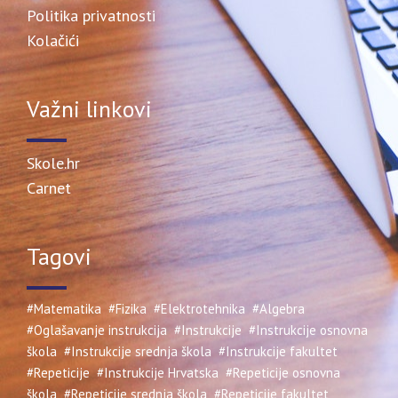
Politika privatnosti
Kolačići
Važni linkovi
Skole.hr
Carnet
Tagovi
#Matematika
#Fizika
#Elektrotehnika
#Algebra
#Oglašavanje instrukcija
#Instrukcije
#Instrukcije osnovna
škola
#Instrukcije srednja škola
#Instrukcije fakultet
#Repeticije
#Instrukcije Hrvatska
#Repeticije osnovna
škola
#Repeticije srednja škola
#Repeticije fakultet