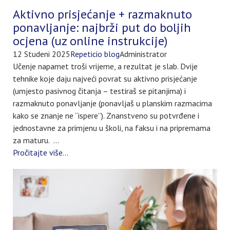
Aktivno prisjećanje + razmaknuto
ponavljanje: najbrži put do boljih
ocjena (uz online instrukcije)
12 Studeni 2025
Repeticio blog
Administrator
Učenje napamet troši vrijeme, a rezultat je slab. Dvije
tehnike koje daju najveći povrat su aktivno prisjećanje
(umjesto pasivnog čitanja – testiraš se pitanjima) i
razmaknuto ponavljanje (ponavljaš u planskim razmacima
kako se znanje ne “ispere”). Znanstveno su potvrđene i
jednostavne za primjenu u školi, na faksu i na pripremama
za maturu. ...
Pročitajte više...