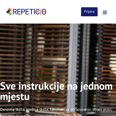
Prijava
Sve instrukcije na jednom
mjestu
Osnovna škola, srednja škola, fakultetsko obrazovanje, strani jezici,
pripreme za maturu, online instrukcije