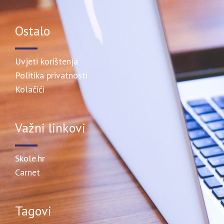
Ostalo
Uvjeti korištenja
Politika privatnosti
Kolačići
Važni linkovi
Skole.hr
Carnet
Tagovi