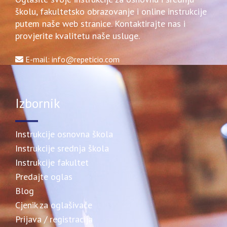
školu, fakultetsko obrazovanje i online instrukcije
putem naše web stranice. Kontaktirajte nas i
provjerite kvalitetu naše usluge.
E-mail: info@repeticio.com
Izbornik
Instrukcije osnovna škola
Instrukcije srednja škola
Instrukcije fakultet
Predajte oglas
Blog
Cjenik za oglašivače
Prijava / registracija