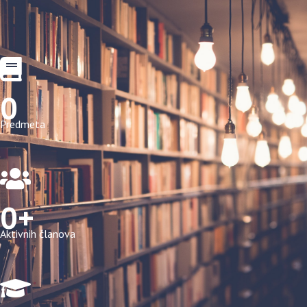
0
Predmeta
0
Aktivnih članova