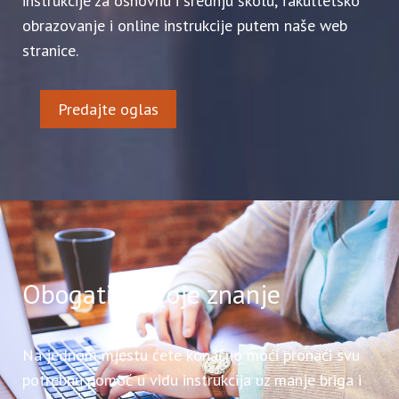
instrukcije za osnovnu i srednju školu, fakultetsko
obrazovanje i online instrukcije putem naše web
stranice.
Predajte oglas
Obogatite svoje znanje
Na jednom mjestu ćete konačno moći pronaći svu
potrebnu pomoć u vidu instrukcija uz manje briga i