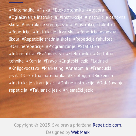
#Matematika
#Fizika
#Elektrotehnika
#Algebra
#Oglašavanje instrukcija
#Instrukcije
#Instrukcije osnovna
škola
#Instrukcije srednja škola
#Instrukcije fakultet
#Repeticije
#Instrukcije Hrvatska
#Repeticije osnovna
škola
#Repeticije srednja škola
#Repeticije fakultet
#Onlinerepeticije
#Programiranje
#Statistika
#Informatika
#Računarstvo
#Elektronika
#Digitalna
tehnika
#Kemija
#Pravo
#Engleski jezik
#Latinski
#Knjigovodstvo
#Marketing
#Anatomija
#Francuski
jezik
#Diskretna matematika
#Fiziologija
#Biokemija
#Instrukcije strani jezici
#Online instrukcije
#Oglašavanje
repeticija
#Talijanski jezik
#Njemački jezik
Copyright © 2025. Sva prava pridržana
Repeticio.com
.
Designed by
WebMark
.