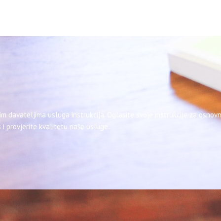
im davateljima usluga instrukcija. Oglasite svoje instrukcije za osnovn
 i provjerite kvalitetu naše usluge.