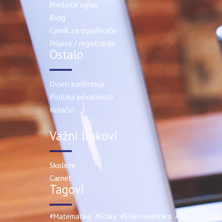
Predajte oglas
Blog
Cjenik za oglašivače
Prijava / registracija
Ostalo
Uvjeti korištenja
Politika privatnosti
Kolačići
Važni linkovi
Skole.hr
Carnet
Tagovi
#Matematika
#Fizika
#Elektrotehnika
#Algebra
#Ogl