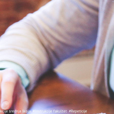
kcije srednja škola
#Instrukcije fakultet
#Repeticije