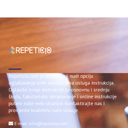
Repeticio.com je portal koji nudi opciju
oglašavanja svim davateljima usluga instrukcija.
Oglasite svoje instrukcije za osnovnu i srednju
školu, fakultetsko obrazovanje i online instrukcije
putem naše web stranice. Kontaktirajte nas i
provjerite kvalitetu naše usluge.
E-mail: info@repeticio.com