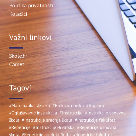
Politika privatnosti
Kolačići
Važni linkovi
Skole.hr
Carnet
Tagovi
#Matematika
#Fizika
#Elektrotehnika
#Algebra
#Oglašavanje instrukcija
#Instrukcije
#Instrukcije osnovna
škola
#Instrukcije srednja škola
#Instrukcije fakultet
#Repeticije
#Instrukcije Hrvatska
#Repeticije osnovna
škola
#Repeticije srednja škola
#Repeticije fakultet