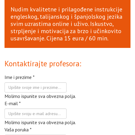
Nudim kvalitetne i prilagođene instrukcije
engleskog, talijanskog i španjolskog jezika
svim uzrastima online i uživo. Iskustvo,
strpljenje i motivacija za brzo i učinkovito
usavršavanje. Cijena 15 eura / 60 min.
Kontaktirajte profesora:
Ime i prezime
*
Molimo ispunite sva obvezna polja.
E-mail
*
Molimo ispunite sva obvezna polja.
Vaša poruka
*