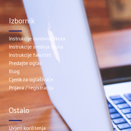
Izbornik
Instrukcije osnovna škola
Instrukcije srednja škola
Instrukcije fakultet
Predajte oglas
Blog
Cjenik za oglašivače
Prijava / registracija
Ostalo
Uvjeti korištenja