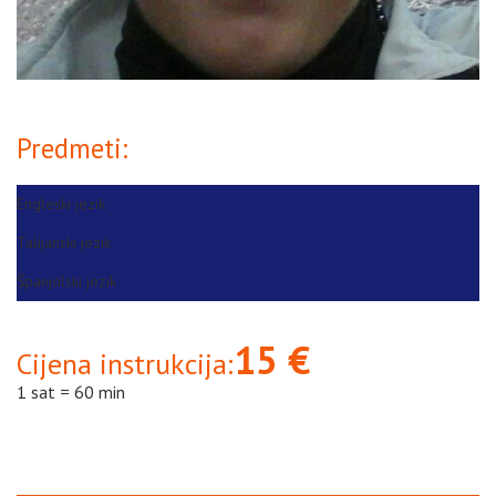
Predmeti:
Engleski jezik
Talijanski jezik
Španjolski jezik
15 €
Cijena instrukcija:
1 sat = 60 min