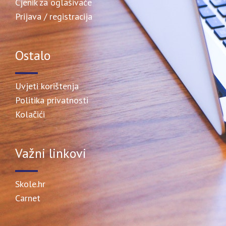
Cjenik za oglašivače
Prijava / registracija
Ostalo
Uvjeti korištenja
Politika privatnosti
Kolačići
Važni linkovi
Skole.hr
Carnet