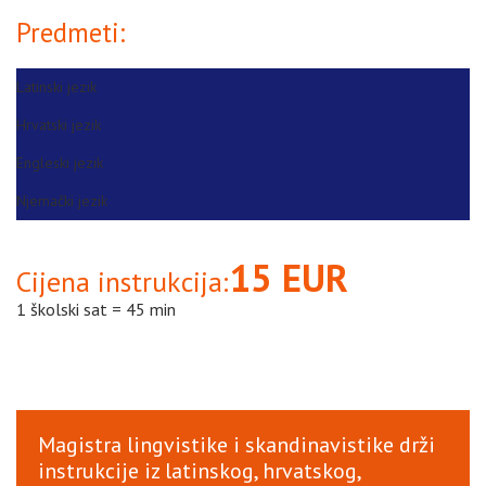
Predmeti:
Latinski jezik
Hrvatski jezik
Engleski jezik
Njemački jezik
15 EUR
Cijena instrukcija:
1 školski sat = 45 min
Magistra lingvistike i skandinavistike drži
instrukcije iz latinskog, hrvatskog,