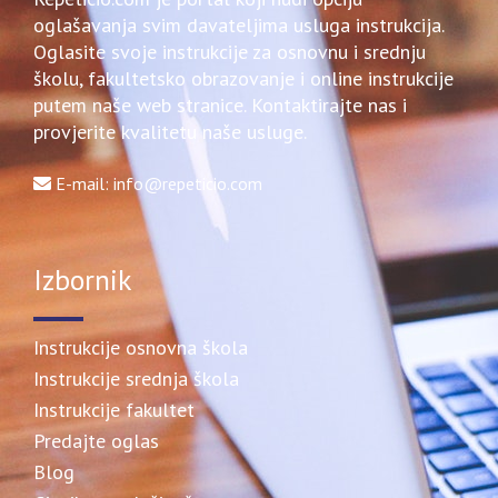
oglašavanja svim davateljima usluga instrukcija.
Oglasite svoje instrukcije za osnovnu i srednju
školu, fakultetsko obrazovanje i online instrukcije
putem naše web stranice. Kontaktirajte nas i
provjerite kvalitetu naše usluge.
E-mail: info@repeticio.com
Izbornik
Instrukcije osnovna škola
Instrukcije srednja škola
Instrukcije fakultet
Predajte oglas
Blog