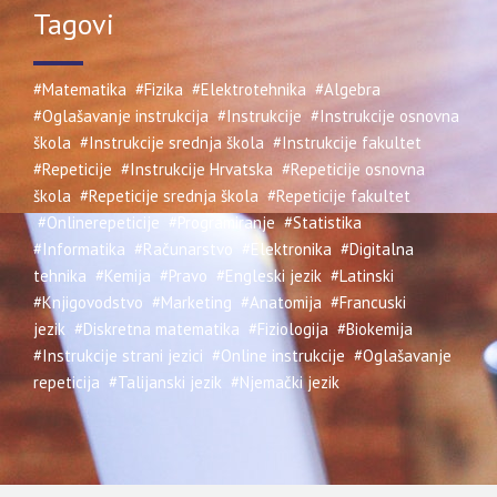
Tagovi
#Matematika
#Fizika
#Elektrotehnika
#Algebra
#Oglašavanje instrukcija
#Instrukcije
#Instrukcije osnovna
škola
#Instrukcije srednja škola
#Instrukcije fakultet
#Repeticije
#Instrukcije Hrvatska
#Repeticije osnovna
škola
#Repeticije srednja škola
#Repeticije fakultet
#Onlinerepeticije
#Programiranje
#Statistika
#Informatika
#Računarstvo
#Elektronika
#Digitalna
tehnika
#Kemija
#Pravo
#Engleski jezik
#Latinski
#Knjigovodstvo
#Marketing
#Anatomija
#Francuski
jezik
#Diskretna matematika
#Fiziologija
#Biokemija
#Instrukcije strani jezici
#Online instrukcije
#Oglašavanje
repeticija
#Talijanski jezik
#Njemački jezik