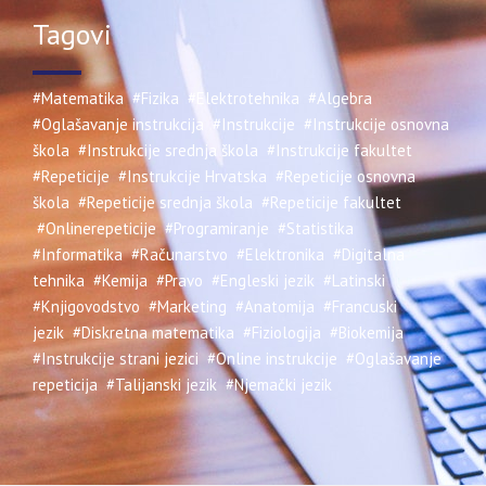
Tagovi
#Matematika
#Fizika
#Elektrotehnika
#Algebra
#Oglašavanje instrukcija
#Instrukcije
#Instrukcije osnovna
škola
#Instrukcije srednja škola
#Instrukcije fakultet
#Repeticije
#Instrukcije Hrvatska
#Repeticije osnovna
škola
#Repeticije srednja škola
#Repeticije fakultet
#Onlinerepeticije
#Programiranje
#Statistika
#Informatika
#Računarstvo
#Elektronika
#Digitalna
tehnika
#Kemija
#Pravo
#Engleski jezik
#Latinski
#Knjigovodstvo
#Marketing
#Anatomija
#Francuski
jezik
#Diskretna matematika
#Fiziologija
#Biokemija
#Instrukcije strani jezici
#Online instrukcije
#Oglašavanje
repeticija
#Talijanski jezik
#Njemački jezik