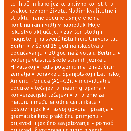
te ih učim kako jezike aktivno koristiti u
svakodnevnom životu. Nudim kvalitetne i
strukturirane poduke usmjerene na
kontinuiran i vidljiv napredak. Moje
iskustvo uključuje: • završen studij i
magisterij na sveučilištu Freie Universität
Berlin • više od 15 godina iskustva u
podučavanju • 20 godina života u Berlinu •
vođenje vlastite škole stranih jezika u
Hrvatskoj • rad s polaznicima iz različitih
zemalja • boravke u Španjolskoj i Latinskoj
Americi Ponuda (A1–C2): • individualne
poduke • tečajevi u malim grupama •
konverzacijski tečajevi • pripreme za
maturu i međunarodne certifikate •
poslovni jezik • razvoj govora i pisanja •
gramatika kroz praktičnu primjenu •
prijevodi i jezično savjetovanje • pomoć
pri izradi životopisa i drugih pisanih