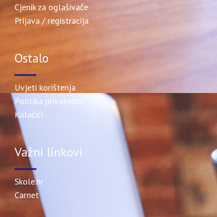
Cjenik za oglašivače
Prijava / registracija
Ostalo
Uvjeti korištenja
Politika privatnosti
Kolačići
Važni linkovi
Skole.hr
Carnet