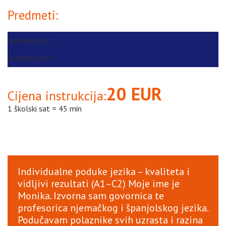
Predmeti:
Njemački jezik
Španjolski jezik
20 EUR
Cijena instrukcija:
1 školski sat = 45 min
Individualne poduke jezika – kvaliteta i
vidljivi rezultati (A1–C2) Moje ime je
Monika. Izvorna sam govornica te
profesorica njemačkog i španjolskog jezika.
Podučavam polaznike svih uzrasta i razina