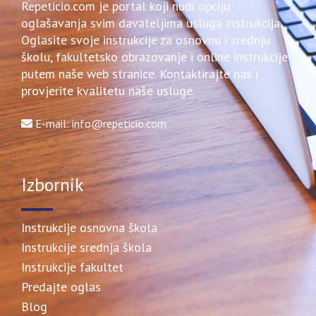
Repeticio.com je portal koji nudi opciju
oglašavanja svim davateljima usluga instrukcija.
Oglasite svoje instrukcije za osnovnu i srednju
školu, fakultetsko obrazovanje i online instrukcije
putem naše web stranice. Kontaktirajte nas i
provjerite kvalitetu naše usluge.
E-mail: info@repeticio.com
Izbornik
Instrukcije osnovna škola
Instrukcije srednja škola
Instrukcije fakultet
Predajte oglas
Blog