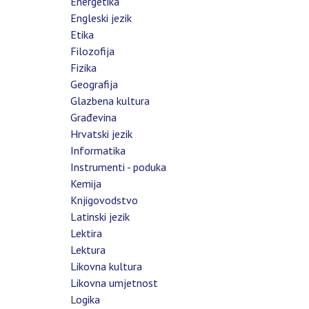
Energetika
Engleski jezik
Etika
Filozofija
Fizika
Geografija
Glazbena kultura
Građevina
Hrvatski jezik
Informatika
Instrumenti - poduka
Kemija
Knjigovodstvo
Latinski jezik
Lektira
Lektura
Likovna kultura
Likovna umjetnost
L
ogika