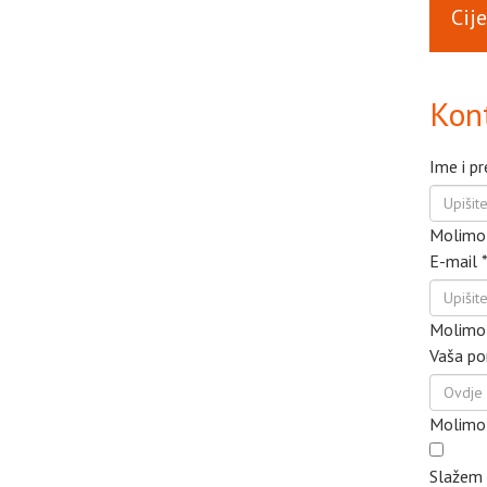
Cij
Kont
Ime i p
Molimo 
E-mail
Molimo 
Vaša po
Molimo 
Slažem 