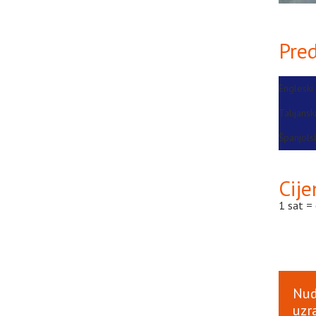
Pre
Engleski 
Talijanski
Španjolsk
Cije
1 sat =
Nud
uzra