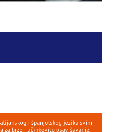
alijanskog i španjolskog jezika svim
ja za brzo i učinkovito usavršavanje.