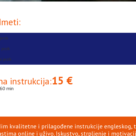
dmeti:
jezik
 jezik
i jezik
15 €
na instrukcija:
 60 min
im kvalitetne i prilagođene instrukcije engleskog, t
stima online i uživo. Iskustvo, strpljenje i motivaci