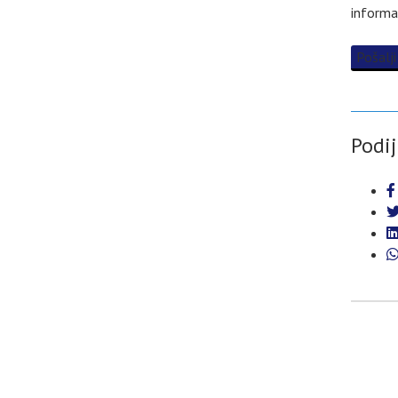
informa
Pošalji
Podij