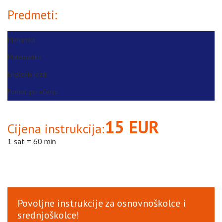
Predmeti:
Mehanika
Matematika
Engleski jezik
Pomoć pri učenju
15 EUR
Cijena instrukcija:
1 sat = 60 min
Povoljne instrukcije za osnovnoškolce i
srednjoškolce!