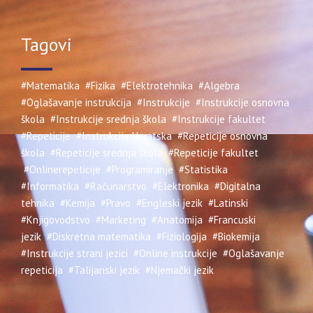
Tagovi
#Matematika
#Fizika
#Elektrotehnika
#Algebra
#Oglašavanje instrukcija
#Instrukcije
#Instrukcije osnovna
škola
#Instrukcije srednja škola
#Instrukcije fakultet
#Repeticije
#Instrukcije Hrvatska
#Repeticije osnovna
škola
#Repeticije srednja škola
#Repeticije fakultet
#Onlinerepeticije
#Programiranje
#Statistika
#Informatika
#Računarstvo
#Elektronika
#Digitalna
tehnika
#Kemija
#Pravo
#Engleski jezik
#Latinski
#Knjigovodstvo
#Marketing
#Anatomija
#Francuski
jezik
#Diskretna matematika
#Fiziologija
#Biokemija
#Instrukcije strani jezici
#Online instrukcije
#Oglašavanje
repeticija
#Talijanski jezik
#Njemački jezik