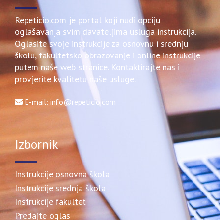
Repeticio.com je portal koji nudi opciju
oglašavanja svim davateljima usluga instrukcija.
Oglasite svoje instrukcije za osnovnu i srednju
školu, fakultetsko obrazovanje i online instrukcije
putem naše web stranice. Kontaktirajte nas i
provjerite kvalitetu naše usluge.
E-mail: info@repeticio.com
Izbornik
Instrukcije osnovna škola
Instrukcije srednja škola
Instrukcije fakultet
Predajte oglas