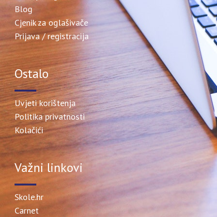
Blog
Cjenik za oglašivače
Prijava / registracija
Ostalo
Uvjeti korištenja
Politika privatnosti
Kolačići
Važni linkovi
Skole.hr
Carnet