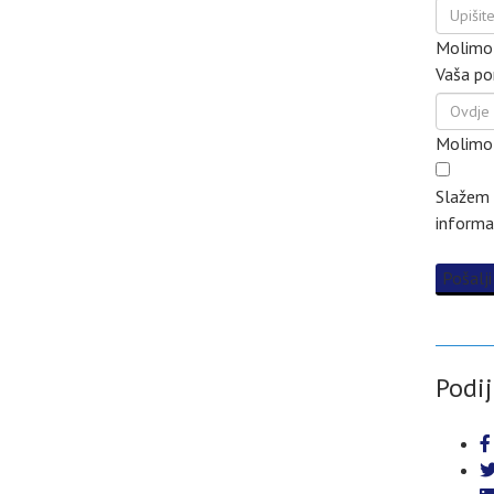
Molimo 
Vaša po
Molimo 
Slažem 
informa
Pošalji
Podij