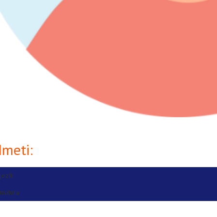
dmeti:
jezik
matura