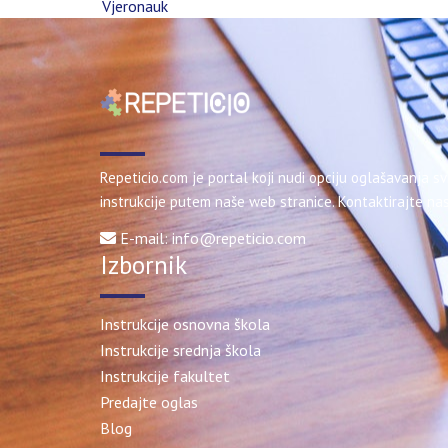
Vjeronauk
Repeticio.com je portal koji nudi opciju oglašavanja sv
instrukcije putem naše web stranice. Kontaktirajte nas
E-mail: info@repeticio.com
Izbornik
Instrukcije osnovna škola
Instrukcije srednja škola
Instrukcije fakultet
Predajte oglas
Blog