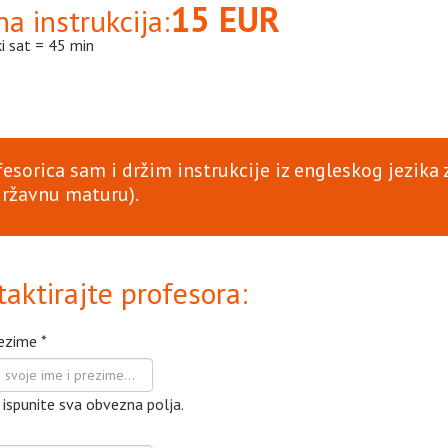
15 EUR
na instrukcija:
i sat = 45 min
fesorica sam i držim instrukcije iz engleskog jezika
državnu maturu).
aktirajte profesora:
rezime
*
ispunite sva obvezna polja.
*