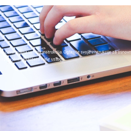
im davateljima usluga instrukcija. Oglasite svoje instrukcije za osnovn
 i provjerite kvalitetu naše usluge.