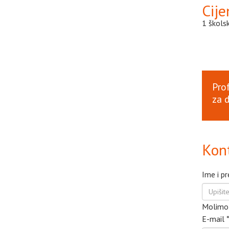
Cije
1 školsk
Pro
za 
Kont
Ime i p
Molimo 
E-mail