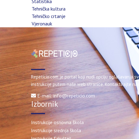
Statistika
Tehnička kultura
Tehničko crtanje
Vjeronauk
Repeticio.com je portal koji nudi opciju oglašavanja sv
instrukcije putem naše web stranice. Kontaktirajte nas
E-mail: info@repeticio.com
Izbornik
Instrukcije osnovna škola
Instrukcije srednja škola
Instrukcije fakultet