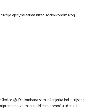
trukcije djeci/mladima nižeg socioekonomskog
oškolce 📚 Diplomirana sam inženjerka industrijskog
i pripremama za maturu. Nudim pomoć u učenju i