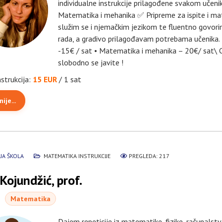
individualne instrukcije prilagođene svakom učeni
Matematika i mehanika ✅ Pripreme za ispite i matu
služim se i njemačkim jezikom te fluentno govorim
rada, a gradivo prilagođavam potrebama učenika. 💶
-15€ / sat • Matematika i mehanika – 20€/ sat\ Cij
slobodno se javite !
nstrukcija:
15 EUR
/ 1 sat
ije...
JA ŠKOLA
MATEMATIKA INSTRUKCIJE
PREGLEDA: 217
Kojundžić, prof.
Matematika
Dajem repeticije iz matematike, fizike, računalstva