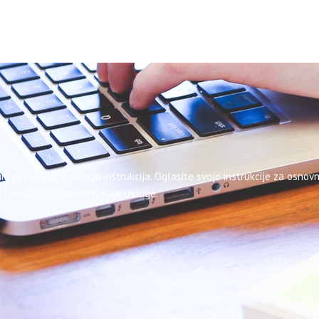
im davateljima usluga instrukcija. Oglasite svoje instrukcije za osnovn
 i provjerite kvalitetu naše usluge.