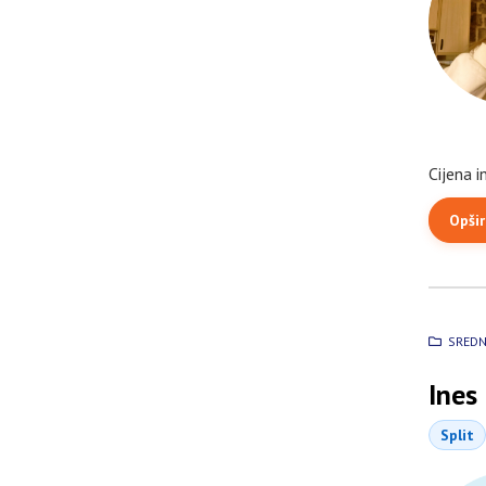
Cijena i
Opširn
SREDN
Ines 
Split