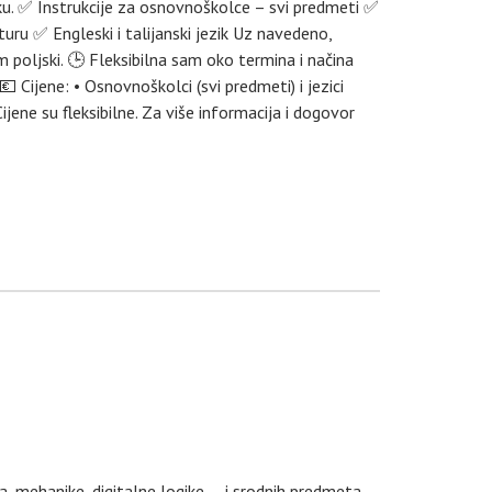
ku. ✅ Instrukcije za osnovnoškolce – svi predmeti ✅
ru ✅ Engleski i talijanski jezik Uz navedeno,
 poljski. 🕒 Fleksibilna sam oko termina i načina
 Cijene: • Osnovnoškolci (svi predmeti) i jezici
ene su fleksibilne. Za više informacija i dogovor
, mehanike, digitalne logike,... i srodnih predmeta