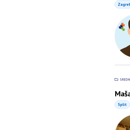
Zagre
SREDN
Maša
Split