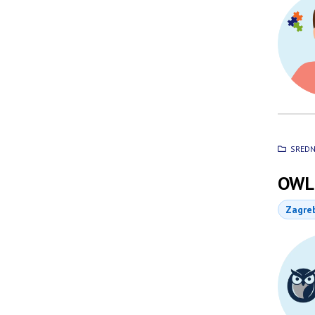
SREDN
OWL 
Zagre