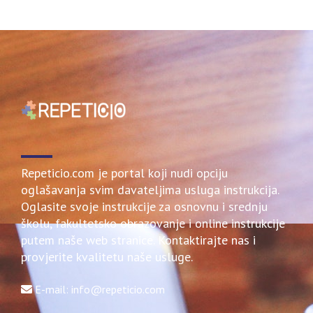
Repeticio.com je portal koji nudi opciju
oglašavanja svim davateljima usluga instrukcija.
Oglasite svoje instrukcije za osnovnu i srednju
školu, fakultetsko obrazovanje i online instrukcije
putem naše web stranice. Kontaktirajte nas i
provjerite kvalitetu naše usluge.
E-mail: info@repeticio.com