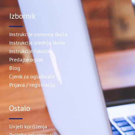
Izbornik
Instrukcije osnovna škola
Instrukcije srednja škola
Instrukcije fakultet
Predajte oglas
Blog
Cjenik za oglašivače
Prijava / registracija
Ostalo
Uvjeti korištenja
Politika privatnosti