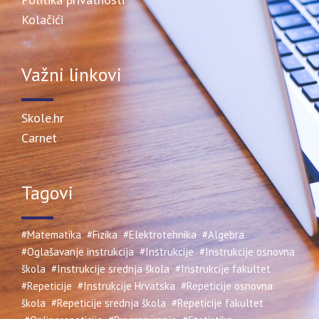
Kolačići
Važni linkovi
Skole.hr
Carnet
Tagovi
#Matematika
#Fizika
#Elektrotehnika
#Algebra
#Oglašavanje instrukcija
#Instrukcije
#Instrukcije osnovna
škola
#Instrukcije srednja škola
#Instrukcije fakultet
#Repeticije
#Instrukcije Hrvatska
#Repeticije osnovna
škola
#Repeticije srednja škola
#Repeticije fakultet