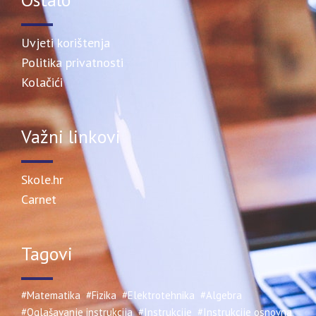
Uvjeti korištenja
Politika privatnosti
Kolačići
Važni linkovi
Skole.hr
Carnet
Tagovi
#Matematika
#Fizika
#Elektrotehnika
#Algebra
#Oglašavanje instrukcija
#Instrukcije
#Instrukcije osnovna