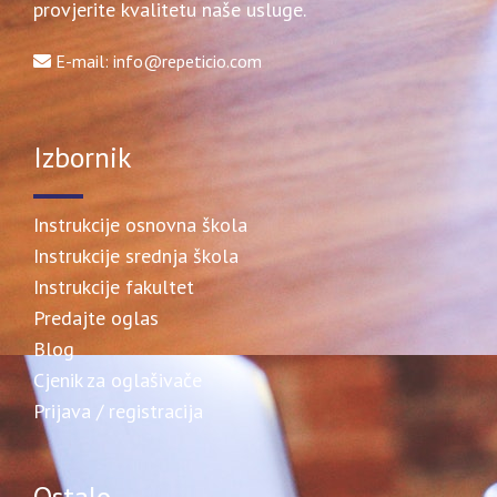
provjerite kvalitetu naše usluge.
E-mail: info@repeticio.com
Izbornik
Instrukcije osnovna škola
Instrukcije srednja škola
Instrukcije fakultet
Predajte oglas
Blog
Cjenik za oglašivače
Prijava / registracija
Ostalo