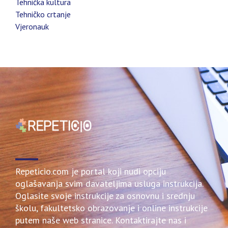
Tehnička kultura
Tehničko crtanje
Vjeronauk
Repeticio.com je portal koji nudi opciju
oglašavanja svim davateljima usluga instrukcija.
Oglasite svoje instrukcije za osnovnu i srednju
školu, fakultetsko obrazovanje i online instrukcije
putem naše web stranice. Kontaktirajte nas i