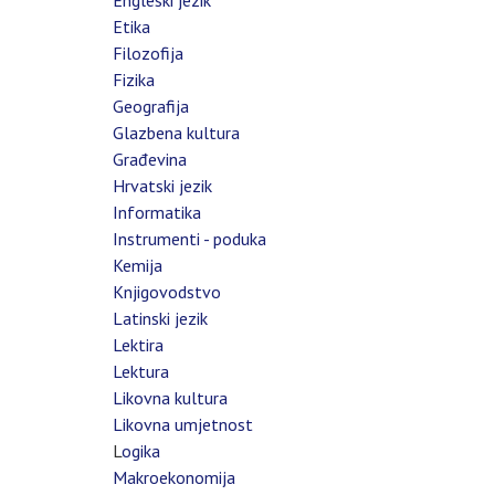
Engleski jezik
Etika
Filozofija
Fizika
Geografija
Glazbena kultura
Građevina
Hrvatski jezik
Informatika
Instrumenti - poduka
Kemija
Knjigovodstvo
Latinski jezik
Lektira
Lektura
Likovna kultura
Likovna umjetnost
L
ogika
Makroekonomija