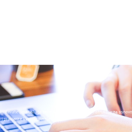
im davateljima usluga instrukcija. Oglasite svoje instrukcije za osnovn
 i provjerite kvalitetu naše usluge.