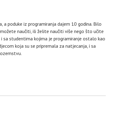
 a poduke iz programiranja dajem 10 godina. Bilo
ožete naučiti, ili želite naučiti više nego što učite
 i sa studentima kojima je programiranje ostalo kao
a djecom koja su se pripremala za natjecanja, i sa
inozemstvu.