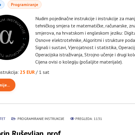
b
Programiranje
Nudim pojedinačne instrukcije i instrukcije za ma
tehničkog smjera te matematičke, računarske, znan
smjerova, na hrvatskom i engleskom jeziku: Digita
Osnove elektrotehnike, Algoritmi i strukture podat
Signali i sustavi, Vjerojatnost i statistika, Operaci
Operacijska istraživanja, Strojno učenje i drugi ko
Cijena ovisi o kolegiju (pošaljite materijale).
nstrukcija:
25 EUR
/ 1 sat
ije...
TET
PROGRAMIRANJE INSTRUKCIJE
PREGLEDA: 1131
rin Ruševljan, prof.