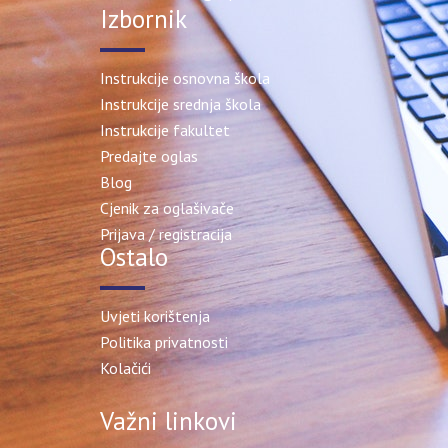
Izbornik
Instrukcije osnovna škola
Instrukcije srednja škola
Instrukcije fakultet
Predajte oglas
Blog
Cjenik za oglašivače
Prijava / registracija
Ostalo
Uvjeti korištenja
Politika privatnosti
Kolačići
Važni linkovi