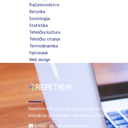
Računovodstvo
Retorika
Sociologija
Statistika
Tehnička kultura
Tehničko crtanje
Termodinamika
Vjeronauk
Web design
Repeticio.com je portal koji nudi opciju oglašavanja sv
instrukcije putem naše web stranice. Kontaktirajte nas
E-mail: info@repeticio.com