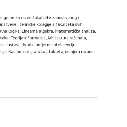
nje grupe za razne fakultete znanstvenog i
stvene i tehničke kolegije s fakulteta svih
lna logika, Linearna algebra, Matematička analiza,
aka, Teorija informacije, Arhitektura računala,
jski sustavi, Uvod u umjetnu inteligenciju,
legiji. Rad putem grafičkog tableta, izdajem račune.