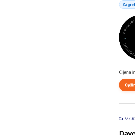
Zagre
Cijena i
Opširn
FAKUL
Davo