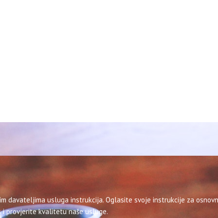
im davateljima usluga instrukcija. Oglasite svoje instrukcije za osnovn
 i provjerite kvalitetu naše usluge.