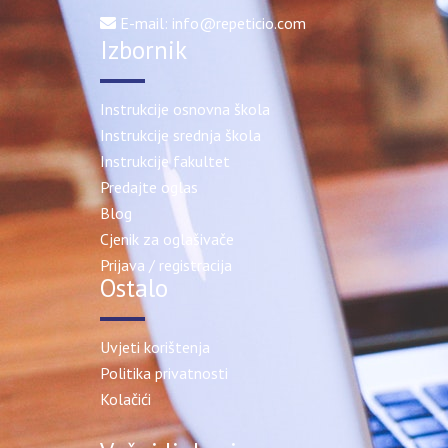
E-mail: info@repeticio.com
Izbornik
Instrukcije osnovna škola
Instrukcije srednja škola
Instrukcije fakultet
Predajte oglas
Blog
Cjenik za oglašivače
Prijava / registracija
Ostalo
Uvjeti korištenja
Politika privatnosti
Kolačići