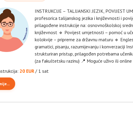
INSTRUKCIJE – TALIJANSKI JEZIK, POVIJEST UM
profesorica talijanskog jezika i književnosti i pov
prilagođene instrukcije na: osnovnoškolskoj srednjo
književnost 🔹 Povijest umjetnosti – pomoć u učen
kolokvije – pripreme za državnu maturu 🔹 Engles
gramatici, pisanju, razumijevanju i konverzaciji Inst
strukturiran pristup, prilagođen potrebama učenika
(za fakultetsku razinu) 📍 Moguće uživo ili online
nstrukcija:
20 EUR
/ 1 sat
ije...