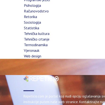
Psihologija
Računovodstvo
Retorika
Sociologija
Statistika
Tehnička kultura
Tehničko crtanje
Termodinamika
Vjeronauk
Web design
Repeticio.com je portal koji nudi opciju oglašavanja sv
instrukcije putem naše web stranice. Kontaktirajte nas