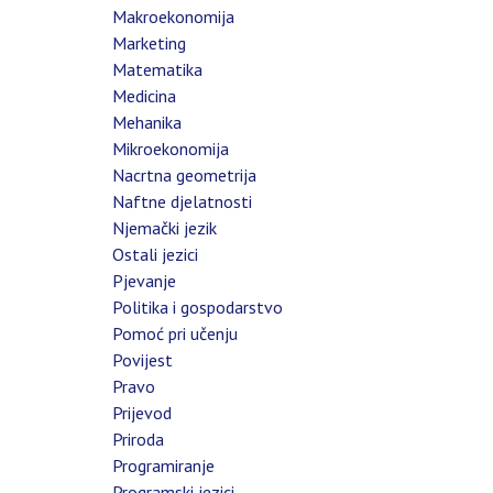
Makroekonomija
Marketing
Matematika
Medicina
Mehanika
Mikroekonomija
Nacrtna geometrija
Naftne djelatnosti
Njemački jezik
Ostali jezici
Pjevanje
Politika i gospodarstvo
Pomoć pri učenju
Povijest
Pravo
Prijevod
Priroda
Programiranje
Programski jezici