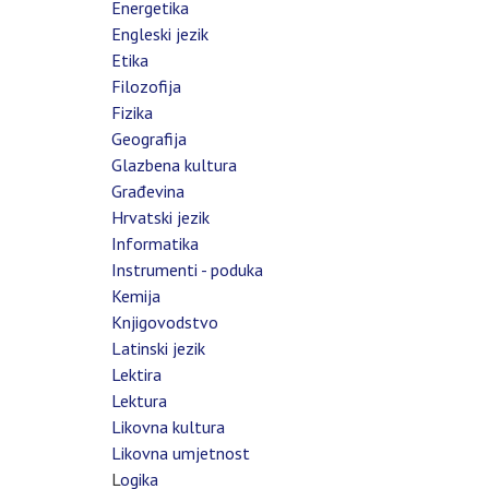
Energetika
Engleski jezik
Etika
Filozofija
Fizika
Geografija
Glazbena kultura
Građevina
Hrvatski jezik
Informatika
Instrumenti - poduka
Kemija
Knjigovodstvo
Latinski jezik
Lektira
Lektura
Likovna kultura
Likovna umjetnost
L
ogika