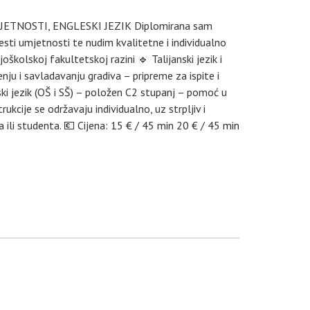
JETNOSTI, ENGLESKI JEZIK Diplomirana sam
ijesti umjetnosti te nudim kvalitetne i individualno
školskoj fakultetskoj razini 🔹 Talijanski jezik i
ju i savladavanju gradiva – pripreme za ispite i
ki jezik (OŠ i SŠ) – položen C2 stupanj – pomoć u
rukcije se održavaju individualno, uz strpljiv i
 ili studenta. 💶 Cijena: 15 € / 45 min 20 € / 45 min