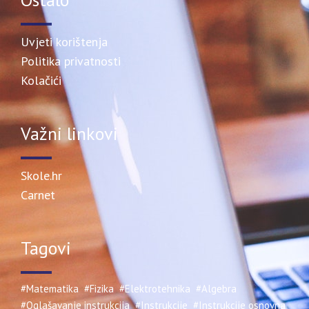
Uvjeti korištenja
Politika privatnosti
Kolačići
Važni linkovi
Skole.hr
Carnet
Tagovi
#Matematika
#Fizika
#Elektrotehnika
#Algebra
#Oglašavanje instrukcija
#Instrukcije
#Instrukcije osnovna