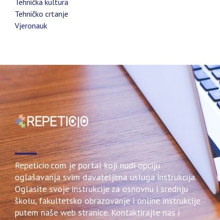
Tehnička kultura
Tehničko crtanje
Vjeronauk
Repeticio.com je portal koji nudi opciju
oglašavanja svim davateljima usluga instrukcija.
Oglasite svoje instrukcije za osnovnu i srednju
školu, fakultetsko obrazovanje i online instrukcije
putem naše web stranice. Kontaktirajte nas i