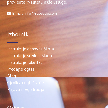
provjerite kvalitetu naše usluge.
E-mail: info@repeticio.com
Izbornik
Instrukcije osnovna škola
Instrukcije srednja škola
Instrukcije fakultet
Predajte oglas
Blog
Cjenik za oglašivače
Prijava / registracija
Ostalo