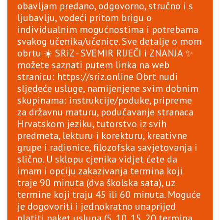
obavljam predano, odgovorno, stručno i s
ljubavlju, vodeći pritom brigu o
individualnim mogućnostima i potrebama
svakog učenika/učenice. Sve detalje o mom
obrtu ☀️ SRiZ - SVEMIR RIJEČI i ZNANJA ✨
možete saznati putem linka na web
stranicu:
https://sriz.online
Obrt nudi
sljedeće usluge, namijenjene svim dobnim
skupinama: instrukcije/poduke, pripreme
za državnu maturu, podučavanje stranaca
Hrvatskom jeziku, tutorstvo iz svih
predmeta, lekturu i korekturu, kreativne
grupe i radionice, filozofska savjetovanja i
slično. U sklopu cjenika vidjet ćete da
imam i opciju zakazivanja termina koji
traje 90 minuta (dva školska sata), uz
termine koji traju 45 ili 60 minuta. Moguće
je dogovoriti i jednokratno unaprijed
platiti paket usluga (5, 10, 15, 20 termina