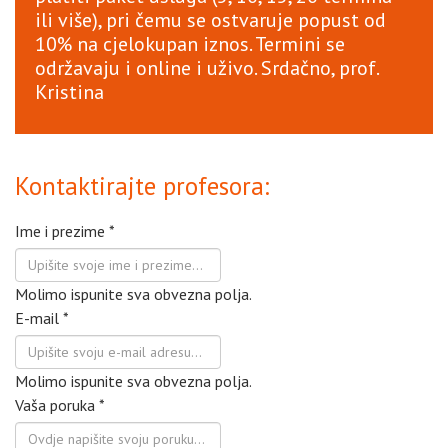
ili više), pri čemu se ostvaruje popust od
10% na cjelokupan iznos. Termini se
održavaju i online i uživo. Srdačno, prof.
Kristina
Kontaktirajte profesora:
Ime i prezime
*
Molimo ispunite sva obvezna polja.
E-mail
*
Molimo ispunite sva obvezna polja.
Vaša poruka
*