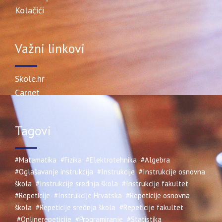
Kolačići
Važni linkovi
Skole.hr
Carnet
Tagovi
#Matematika
#Fizika
#Elektrotehnika
#Algebra
#Oglašavanje instrukcija
#Instrukcije
#Instrukcije osnovna
škola
#Instrukcije srednja škola
#Instrukcije fakultet
#Repeticije
#Instrukcije Hrvatska
#Repeticije osnovna
škola
#Repeticije srednja škola
#Repeticije fakultet
#Onlinerepeticije
#Programiranje
#Statistika