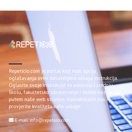
Repeticio.com je portal koji nudi opciju
oglašavanja svim davateljima usluga instrukcija.
Oglasite svoje instrukcije za osnovnu i srednju
školu, fakultetsko obrazovanje i online instrukcije
putem naše web stranice. Kontaktirajte nas i
provjerite kvalitetu naše usluge.
E-mail: info@repeticio.com