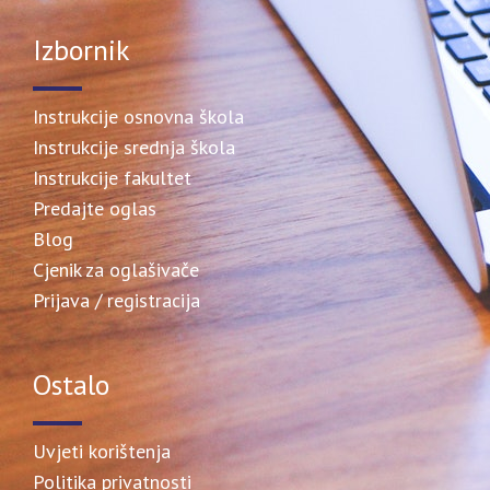
Izbornik
Instrukcije osnovna škola
Instrukcije srednja škola
Instrukcije fakultet
Predajte oglas
Blog
Cjenik za oglašivače
Prijava / registracija
Ostalo
Uvjeti korištenja
Politika privatnosti