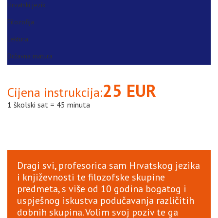
Hrvatski jezik
Filozofija
Lektura
Državna matura
25 EUR
Cijena instrukcija:
1 školski sat = 45 minuta
Dragi svi, profesorica sam Hrvatskog jezika
i književnosti te filozofske skupine
predmeta, s više od 10 godina bogatog i
uspješnog iskustva podučavanja različitih
dobnih skupina. Volim svoj poziv te ga