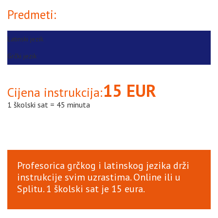
Predmeti:
Latinski jezik
Grčki jezik
15 EUR
Cijena instrukcija:
1 školski sat = 45 minuta
Profesorica grčkog i latinskog jezika drži
instrukcije svim uzrastima. Online ili u
Splitu. 1 školski sat je 15 eura.