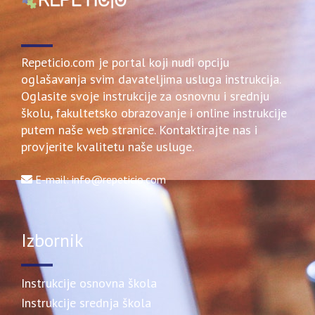
Repeticio.com je portal koji nudi opciju
oglašavanja svim davateljima usluga instrukcija.
Oglasite svoje instrukcije za osnovnu i srednju
školu, fakultetsko obrazovanje i online instrukcije
putem naše web stranice. Kontaktirajte nas i
provjerite kvalitetu naše usluge.
E-mail: info@repeticio.com
Izbornik
Instrukcije osnovna škola
Instrukcije srednja škola