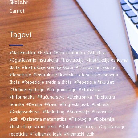
Skole.hr
Carnet
Tagovi
#Matematika
#Fizika
#Elektrotehnika
#Algebra
#Oglašavanje instrukcija
#Instrukcije
#Instrukcije osnovna
škola
#Instrukcije srednja škola
#Instrukcije fakultet
#Repeticije
#Instrukcije Hrvatska
#Repeticije osnovna
škola
#Repeticije srednja škola
#Repeticije fakultet
#Onlinerepeticije
#Programiranje
#Statistika
#Informatika
#Računarstvo
#Elektronika
#Digitalna
tehnika
#Kemija
#Pravo
#Engleski jezik
#Latinski
#Knjigovodstvo
#Marketing
#Anatomija
#Francuski
jezik
#Diskretna matematika
#Fiziologija
#Biokemija
#Instrukcije strani jezici
#Online instrukcije
#Oglašavanje
repeticija
#Talijanski jezik
#Njemački jezik