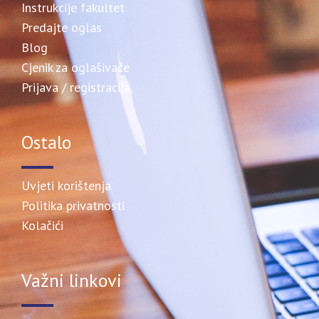
Instrukcije fakultet
Predajte oglas
Blog
Cjenik za oglašivače
Prijava / registracija
Ostalo
Uvjeti korištenja
Politika privatnosti
Kolačići
Važni linkovi