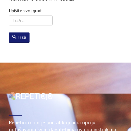
Upišite svoj grad:
Traži
Repeticio.com je portal koji nudi opciju
oglašavanja svim davateljima usluga instrukcija.