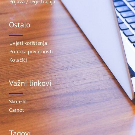
Prijava / registracija
Ostalo
Uvjeti korištenja
Politika privatnosti
Kolačići
Važni linkovi
Skole.hr
Carnet
Tagovi