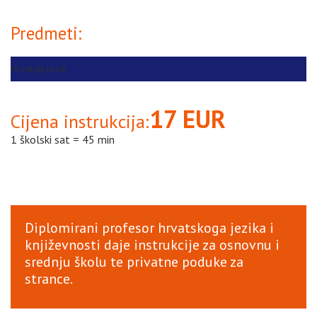
Predmeti:
Hrvatski jezik
17 EUR
Cijena instrukcija:
1 školski sat = 45 min
Diplomirani profesor hrvatskoga jezika i
književnosti daje instrukcije za osnovnu i
srednju školu te privatne poduke za
strance.