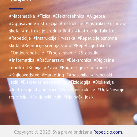
#Matematika
#Fizika
#Elektrotehnika
#Algebra
#Oglašavanje instrukcija
#Instrukcije
#Instrukcije osnovna
škola
#Instrukcije srednja škola
#Instrukcije fakultet
#Repeticije
#Instrukcije Hrvatska
#Repeticije osnovna
škola
#Repeticije srednja škola
#Repeticije fakultet
#Onlinerepeticije
#Programiranje
#Statistika
#Informatika
#Računarstvo
#Elektronika
#Digitalna
tehnika
#Kemija
#Pravo
#Engleski jezik
#Latinski
#Knjigovodstvo
#Marketing
#Anatomija
#Francuski
jezik
#Diskretna matematika
#Fiziologija
#Biokemija
#Instrukcije strani jezici
#Online instrukcije
#Oglašavanje
repeticija
#Talijanski jezik
#Njemački jezik
Copyright © 2025. Sva prava pridržana
Repeticio.com
.