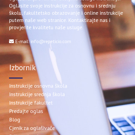
Oglasite svoje instrukcije za osnovnu i srednju
školu, fakultetsko obrazovanje i online instrukcije
putem naše web stranice. Kontaktirajte nas i
provjerite kvalitetu naše usluge.
E-mail: info@repeticio.com
Izbornik
Instrukcije osnovna škola
Instrukcije srednja škola
Instrukcije fakultet
Predajte oglas
Blog
Cjenik za oglašivače