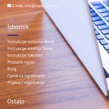
E-mail: info@repeticio.com
Izbornik
Instrukcije osnovna škola
Instrukcije srednja škola
Instrukcije fakultet
Predajte oglas
Blog
Cjenik za oglašivače
Prijava / registracija
Ostalo