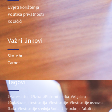
Uvjeti korištenja
Politika privatnosti
Kolačići
Važni linkovi
Skole.hr
Carnet
Tagovi
#Matematika
#Fizika
#Elektrotehnika
#Algebra
#Oglašavanje instrukcija
#Instrukcije
#Instrukcije osnovna
škola
#Instrukcije srednja škola
#Instrukcije fakultet