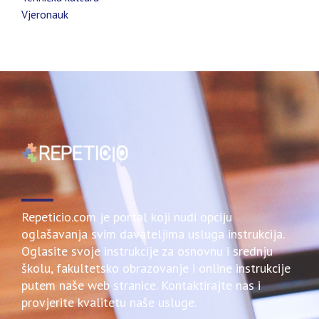
Vjeronauk
Repeticio.com je portal koji nudi opciju
oglašavanja svim davateljima usluga instrukcija.
Oglasite svoje instrukcije za osnovnu i srednju
školu, fakultetsko obrazovanje i online instrukcije
putem naše web stranice. Kontaktirajte nas i
provjerite kvalitetu naše usluge.