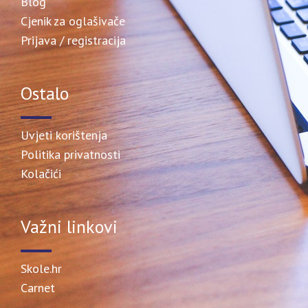
Blog
Cjenik za oglašivače
Prijava / registracija
Ostalo
Uvjeti korištenja
Politika privatnosti
Kolačići
Važni linkovi
Skole.hr
Carnet