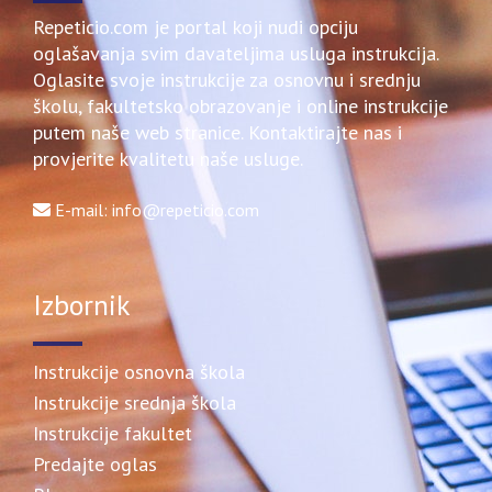
Repeticio.com je portal koji nudi opciju
oglašavanja svim davateljima usluga instrukcija.
Oglasite svoje instrukcije za osnovnu i srednju
školu, fakultetsko obrazovanje i online instrukcije
putem naše web stranice. Kontaktirajte nas i
provjerite kvalitetu naše usluge.
E-mail: info@repeticio.com
Izbornik
Instrukcije osnovna škola
Instrukcije srednja škola
Instrukcije fakultet
Predajte oglas