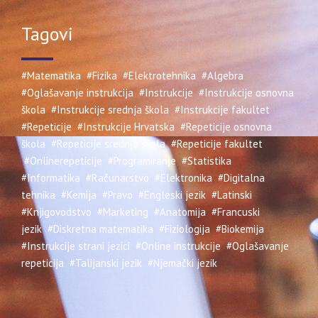
Tagovi
#Matematika
#Fizika
#Elektrotehnika
#Algebra
#Oglašavanje instrukcija
#Instrukcije
#Instrukcije osnovna
škola
#Instrukcije srednja škola
#Instrukcije fakultet
#Repeticije
#Instrukcije Hrvatska
#Repeticije osnovna
škola
#Repeticije srednja škola
#Repeticije fakultet
#Onlinerepeticije
#Programiranje
#Statistika
#Informatika
#Računarstvo
#Elektronika
#Digitalna
tehnika
#Kemija
#Pravo
#Engleski jezik
#Latinski
#Knjigovodstvo
#Marketing
#Anatomija
#Francuski
jezik
#Diskretna matematika
#Fiziologija
#Biokemija
#Instrukcije strani jezici
#Online instrukcije
#Oglašavanje
repeticija
#Talijanski jezik
#Njemački jezik