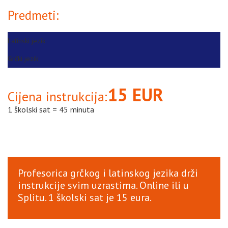
Predmeti:
Latinski jezik
Grčki jezik
15 EUR
Cijena instrukcija:
1 školski sat = 45 minuta
Profesorica grčkog i latinskog jezika drži
instrukcije svim uzrastima. Online ili u
Splitu. 1 školski sat je 15 eura.