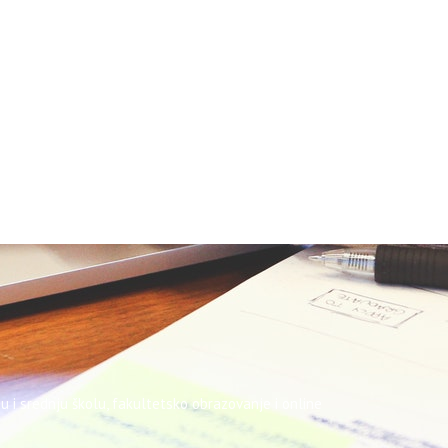
u i srednju školu, fakultetsko obrazovanje i online