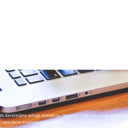
im davateljima usluga instrukcija. Oglasite svoje instrukcije za osnovn
 i provjerite kvalitetu naše usluge.