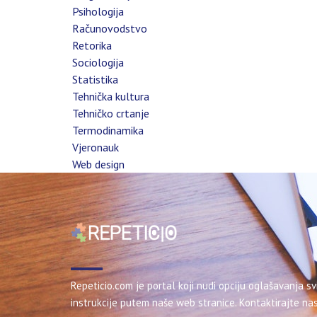
Psihologija
Računovodstvo
Retorika
Sociologija
Statistika
Tehnička kultura
Tehničko crtanje
Termodinamika
Vjeronauk
Web design
Repeticio.com je portal koji nudi opciju oglašavanja sv
instrukcije putem naše web stranice. Kontaktirajte nas