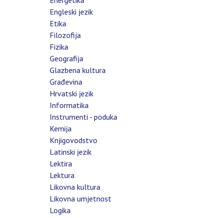
Energetika
Engleski jezik
Etika
Filozofija
Fizika
Geografija
Glazbena kultura
Građevina
Hrvatski jezik
Informatika
Instrumenti - poduka
Kemija
Knjigovodstvo
Latinski jezik
Lektira
Lektura
Likovna kultura
Likovna umjetnost
L
ogika