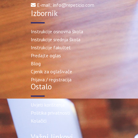
E-mail: info@repeticio.com
Izbornik
Instrukcije osnovna škola
Instrukcije srednja škola
Instrukcije fakultet
Predajte oglas
Blog
Cjenik za oglašivače
Prijava / registracija
Ostalo
Uvjeti korištenja
Politika privatnosti
Kolačići
Važni linkovi