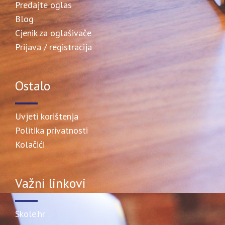
Predajte oglas
Blog
Cjenik za oglašivače
Prijava / registracija
Ostalo
Uvjeti korištenja
Politika privatnosti
Kolačići
Važni linkovi
Skole.hr