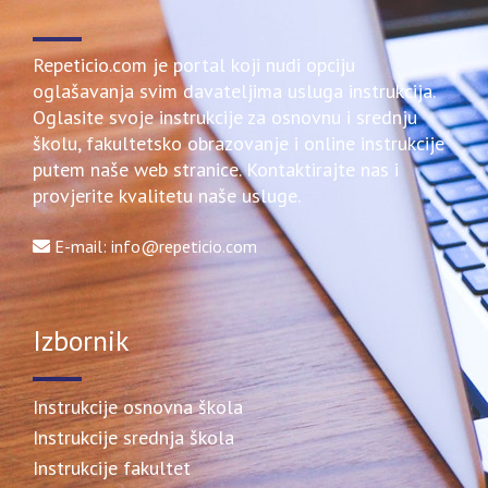
Repeticio.com je portal koji nudi opciju
oglašavanja svim davateljima usluga instrukcija.
Oglasite svoje instrukcije za osnovnu i srednju
školu, fakultetsko obrazovanje i online instrukcije
putem naše web stranice. Kontaktirajte nas i
provjerite kvalitetu naše usluge.
E-mail: info@repeticio.com
Izbornik
Instrukcije osnovna škola
Instrukcije srednja škola
Instrukcije fakultet