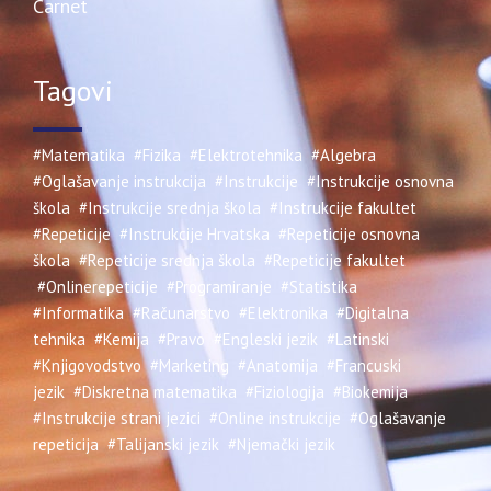
Carnet
Tagovi
#Matematika
#Fizika
#Elektrotehnika
#Algebra
#Oglašavanje instrukcija
#Instrukcije
#Instrukcije osnovna
škola
#Instrukcije srednja škola
#Instrukcije fakultet
#Repeticije
#Instrukcije Hrvatska
#Repeticije osnovna
škola
#Repeticije srednja škola
#Repeticije fakultet
#Onlinerepeticije
#Programiranje
#Statistika
#Informatika
#Računarstvo
#Elektronika
#Digitalna
tehnika
#Kemija
#Pravo
#Engleski jezik
#Latinski
#Knjigovodstvo
#Marketing
#Anatomija
#Francuski
jezik
#Diskretna matematika
#Fiziologija
#Biokemija
#Instrukcije strani jezici
#Online instrukcije
#Oglašavanje
repeticija
#Talijanski jezik
#Njemački jezik