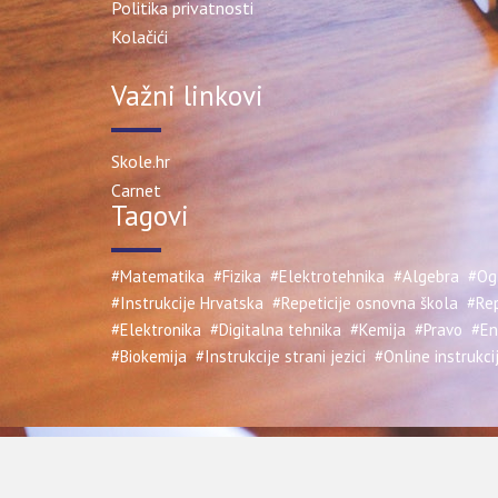
Politika privatnosti
Kolačići
Važni linkovi
Skole.hr
Carnet
Tagovi
#Matematika
#Fizika
#Elektrotehnika
#Algebra
#Ogl
#Instrukcije Hrvatska
#Repeticije osnovna škola
#Rep
#Elektronika
#Digitalna tehnika
#Kemija
#Pravo
#En
#Biokemija
#Instrukcije strani jezici
#Online instrukci