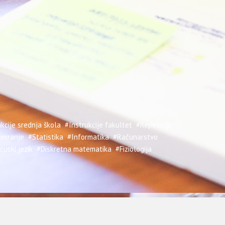
kcije srednja škola
#Instrukcije fakultet
#Repeticije
miranje
#Statistika
#Informatika
#Računarstvo
cuski jezik
#Diskretna matematika
#Fiziologija