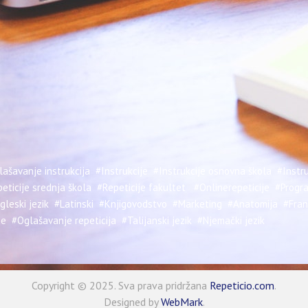
ašavanje instrukcija
#Instrukcije
#Instrukcije osnovna škola
#Instru
eticije srednja škola
#Repeticije fakultet
#Onlinerepeticije
#Progra
gleski jezik
#Latinski
#Knjigovodstvo
#Marketing
#Anatomija
#Fran
je
#Oglašavanje repeticija
#Talijanski jezik
#Njemački jezik
Copyright © 2025. Sva prava pridržana
Repeticio.com
.
Designed by
WebMark
.