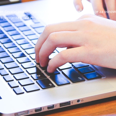
im davateljima usluga instrukcija. Oglasite svoje instrukcije za osnovn
 i provjerite kvalitetu naše usluge.