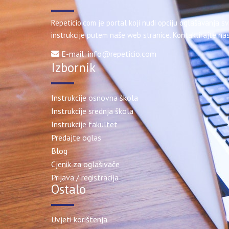
Repeticio.com je portal koji nudi opciju oglašavanja sv
instrukcije putem naše web stranice. Kontaktirajte nas
E-mail: info@repeticio.com
Izbornik
Instrukcije osnovna škola
Instrukcije srednja škola
Instrukcije fakultet
Predajte oglas
Blog
Cjenik za oglašivače
Prijava / registracija
Ostalo
Uvjeti korištenja